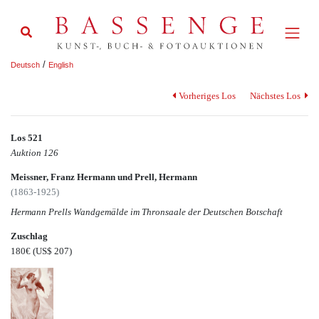
/
Deutsch
English
Vorheriges Los
Nächstes Los
Los 521
Auktion 126
Meissner, Franz Hermann und Prell, Hermann
(1863-1925)
Hermann Prells Wandgemälde im Thronsaale der Deutschen Botschaft
Zuschlag
180€
(US$ 207)