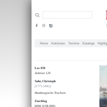
Home
Auktionen
Termine
Kataloge
Highli
Los 450
Auktion 126
Suhr, Christoph
(1771-1842)
Hamburgische Trachten
Zuschlag
600€
(US$ 690)