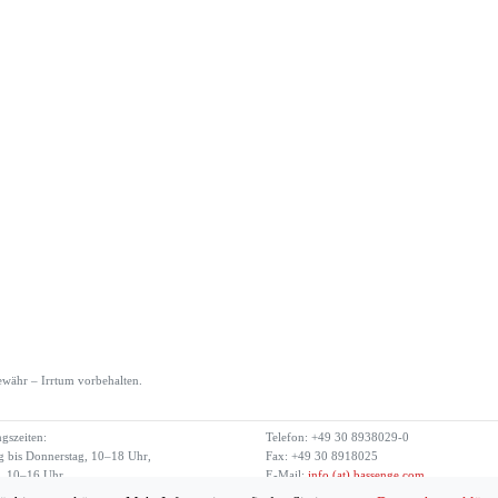
währ – Irrtum vorbehalten.
gszeiten:
Telefon: +49 30 8938029-0
 bis Donnerstag, 10–18 Uhr,
Fax: +49 30 8918025
g, 10–16 Uhr
E-Mail:
info (at) bassenge.com