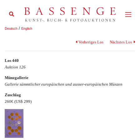
/
Deutsch
English
Vorheriges Los
Nächstes Los
Los 440
Auktion 126
Münzgallerie
Gallerie sämmtlicher europäischen und ausser-europäischen Münzen
Zuschlag
260€
(US$ 299)