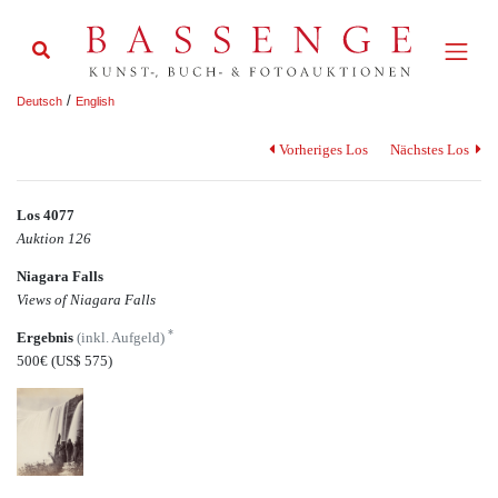
/
Deutsch
English
Vorheriges Los
Nächstes Los
Los 4077
Auktion 126
Niagara Falls
Views of Niagara Falls
*
Ergebnis
(inkl. Aufgeld)
500€
(US$ 575)