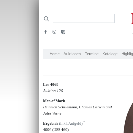
Home
Auktionen
Termine
Kataloge
Highli
Los 4069
Auktion 126
Men of Mark
Heinrich Schliemann, Charles Darwin and
Jules Verne
*
Ergebnis
(inkl. Aufgeld)
400€
(US$ 460)