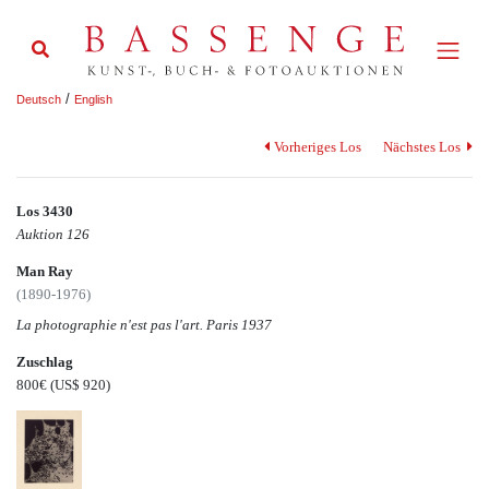
/
Deutsch
English
Vorheriges Los
Nächstes Los
Los 3430
Auktion 126
Man Ray
(1890-1976)
La photographie n'est pas l'art. Paris 1937
Zuschlag
800€
(US$ 920)