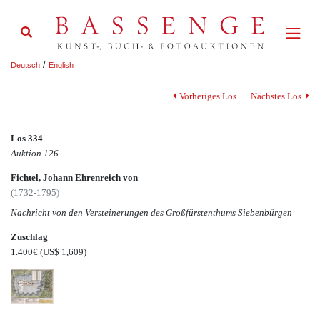
/
Deutsch
English
Vorheriges Los
Nächstes Los
Los 334
Auktion 126
Fichtel, Johann Ehrenreich von
(1732-1795)
Nachricht von den Versteinerungen des Großfürstenthums Siebenbürgen
Zuschlag
1.400€
(US$ 1,609)