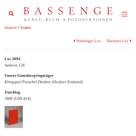
/
Deutsch
English
Vorheriges Los
Nächstes Los
Los 3094
Auktion 126
Unsere Gutenbergringträger
Klingspor Poeschel Dorfner (Dorfner-Einband)
Zuschlag
360€
(US$ 414)