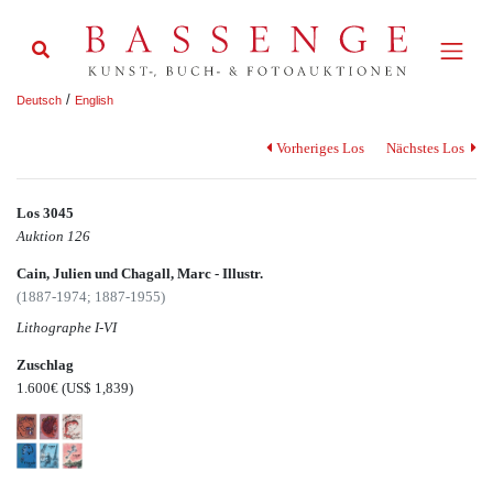
/
Deutsch
English
Vorheriges Los
Nächstes Los
Los 3045
Auktion 126
Cain, Julien und Chagall, Marc - Illustr.
(1887-1974; 1887-1955)
Lithographe I-VI
Zuschlag
1.600€
(US$ 1,839)