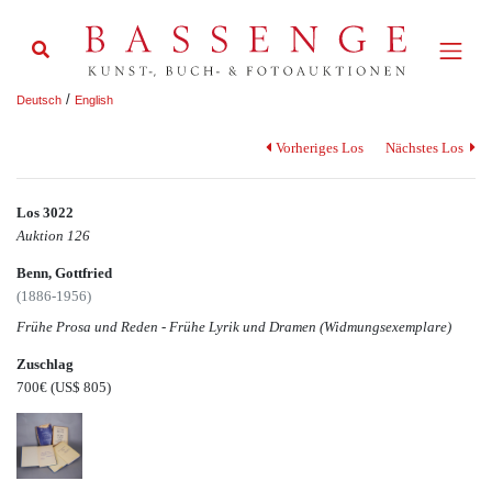
/
Deutsch
English
Vorheriges Los
Nächstes Los
Los 3022
Auktion 126
Benn, Gottfried
(1886-1956)
Frühe Prosa und Reden - Frühe Lyrik und Dramen (Widmungsexemplare)
Zuschlag
700€
(US$ 805)