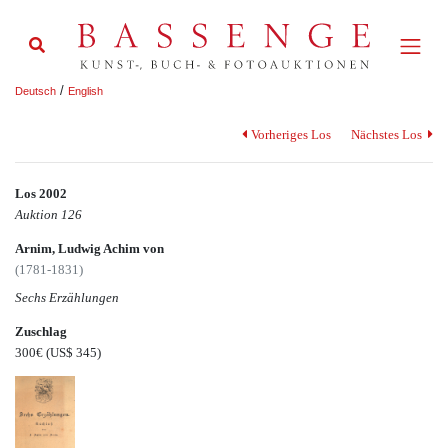
/
Deutsch
English
Vorheriges Los
Nächstes Los
Los 2002
Auktion 126
Arnim, Ludwig Achim von
(1781-1831)
Sechs Erzählungen
Zuschlag
300€
(US$ 345)