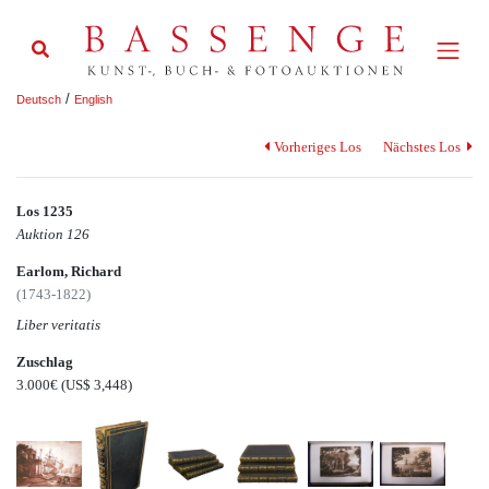
/
Deutsch
English
Vorheriges Los
Nächstes Los
Los 1235
Auktion 126
Earlom, Richard
(1743-1822)
Liber veritatis
Zuschlag
3.000€
(US$ 3,448)