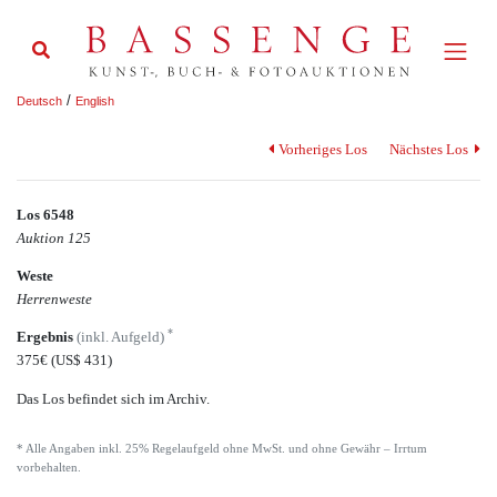
/
Deutsch
English
Vorheriges Los
Nächstes Los
Los 6548
Auktion 125
Weste
Herrenweste
*
Ergebnis
(inkl. Aufgeld)
375€
(US$ 431)
Das Los befindet sich im Archiv.
* Alle Angaben inkl. 25% Regelaufgeld ohne MwSt. und ohne Gewähr – Irrtum
vorbehalten.