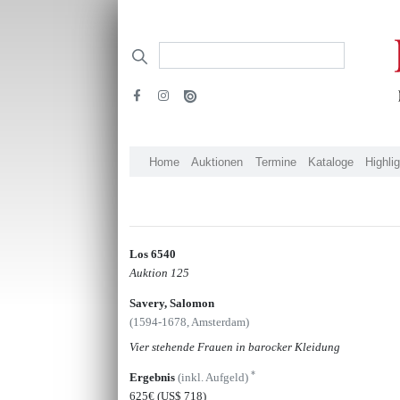
Home
Auktionen
Termine
Kataloge
Highli
Los 6540
Auktion 125
Savery, Salomon
(1594-1678, Amsterdam)
Vier stehende Frauen in barocker Kleidung
*
Ergebnis
(inkl. Aufgeld)
625€
(US$ 718)