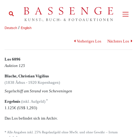
/
Deutsch
English
Vorheriges Los
Nächstes Los
Los 6096
Auktion 125
Blache, Christian Vigilius
(1838 Århus - 1920 Kopenhagen)
Segelschiff am Strand von Scheveningen
*
Ergebnis
(inkl. Aufgeld)
1.125€
(US$ 1,293)
Das Los befindet sich im Archiv.
* Alle Angaben inkl. 25% Regelaufgeld ohne MwSt. und ohne Gewähr – Irrtum