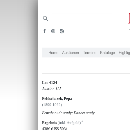
Home
Auktionen
Termine
Kataloge
Highli
Los 4124
Auktion 125
Feldscharek, Pepa
(1899-1962)
Female nude study; Dancer study
*
Ergebnis
(inkl. Aufgeld)
438€
(US$ 503)