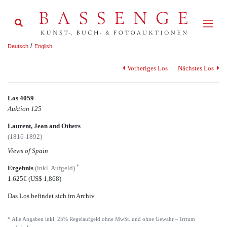
/
Deutsch
English
Vorheriges Los
Nächstes Los
Los 4059
Auktion 125
Laurent, Jean and Others
(1816-1892)
Views of Spain
*
Ergebnis
(inkl. Aufgeld)
1.625€
(US$ 1,868)
Das Los befindet sich im Archiv.
* Alle Angaben inkl. 25% Regelaufgeld ohne MwSt. und ohne Gewähr – Irrtum