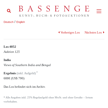
/
Deutsch
English
Vorheriges Los
Nächstes Los
Los 4052
Auktion 125
India
Views of Southern India and Bengal
*
Ergebnis
(inkl. Aufgeld)
688€
(US$ 790)
Das Los befindet sich im Archiv.
* Alle Angaben inkl. 25% Regelaufgeld ohne MwSt. und ohne Gewähr – Irrtum
vorbehalten.