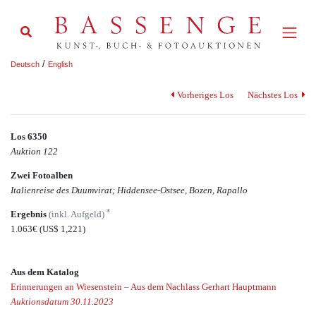
/
Deutsch
English
Vorheriges Los
Nächstes Los
Los 6350
Auktion 122
Zwei Fotoalben
Italienreise des Duumvirat; Hiddensee-Ostsee, Bozen, Rapallo
*
Ergebnis
(inkl. Aufgeld)
1.063€
(US$ 1,221)
Aus dem Katalog
Erinnerungen an Wiesenstein – Aus dem Nachlass Gerhart Hauptmann
Auktionsdatum 30.11.2023