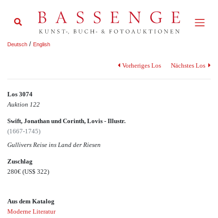
/
Deutsch
English
Vorheriges Los
Nächstes Los
Los 3074
Auktion 122
Swift, Jonathan und Corinth, Lovis - Illustr.
(1667-1745)
Gullivers Reise ins Land der Riesen
Zuschlag
280€
(US$ 322)
Aus dem Katalog
Moderne Literatur