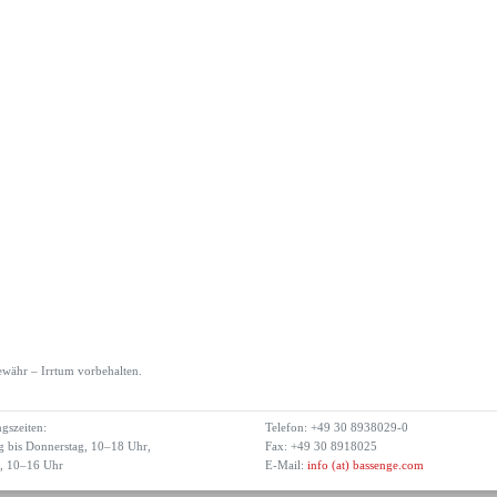
währ – Irrtum vorbehalten.
gszeiten:
Telefon: +49 30 8938029-0
 bis Donnerstag, 10–18 Uhr,
Fax: +49 30 8918025
g, 10–16 Uhr
E-Mail:
info (at) bassenge.com