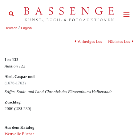
/
Deutsch
English
Vorheriges Los
Nächstes Los
Los 132
Auktion 122
Abel, Caspar und
(1676-1763)
Stiffts- Stadt- und Land-Chronick des Fürstenthums Halberstadt
Zuschlag
200€
(US$ 230)
Aus dem Katalog
Wertvolle Bücher