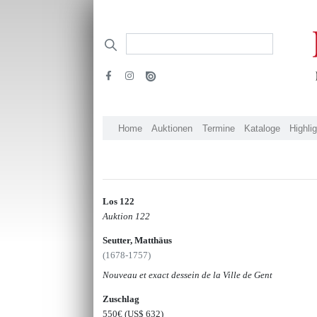
Home
Auktionen
Termine
Kataloge
Highli
Los 122
Auktion 122
Seutter, Matthäus
(1678-1757)
Nouveau et exact dessein de la Ville de Gent
Zuschlag
550€
(US$ 632)