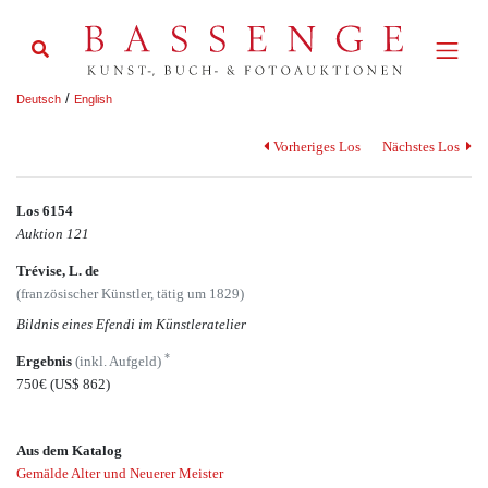
/
Deutsch
English
Vorheriges Los
Nächstes Los
Los 6154
Auktion 121
Trévise, L. de
(französischer Künstler, tätig um 1829)
Bildnis eines Efendi im Künstleratelier
*
Ergebnis
(inkl. Aufgeld)
750€
(US$ 862)
Aus dem Katalog
Gemälde Alter und Neuerer Meister