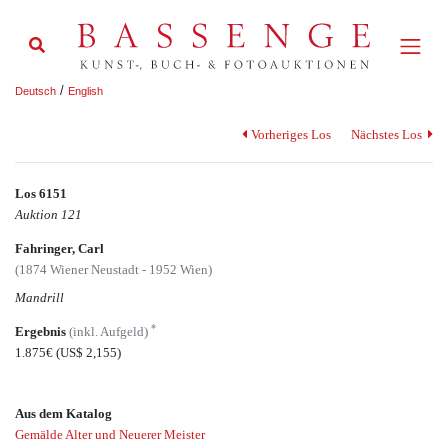
/
Deutsch
English
Vorheriges Los
Nächstes Los
Los 6151
Auktion 121
Fahringer, Carl
(1874 Wiener Neustadt - 1952 Wien)
Mandrill
*
Ergebnis
(inkl. Aufgeld)
1.875€
(US$ 2,155)
Aus dem Katalog
Gemälde Alter und Neuerer Meister