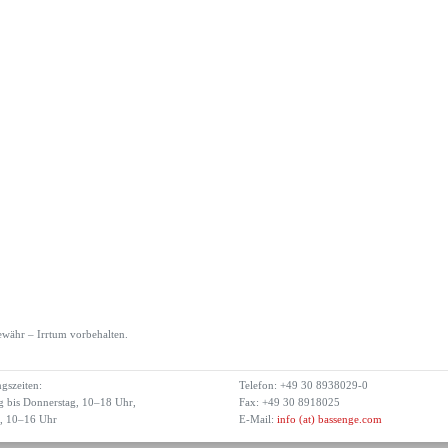
währ – Irrtum vorbehalten.
gszeiten:
Telefon: +49 30 8938029-0
 bis Donnerstag, 10–18 Uhr,
Fax: +49 30 8918025
g, 10–16 Uhr
E-Mail:
info (at) bassenge.com