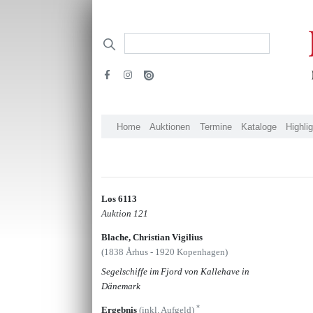
Home
Auktionen
Termine
Kataloge
Highli
Los 6113
Auktion 121
Blache, Christian Vigilius
(1838 Århus - 1920 Kopenhagen)
Segelschiffe im Fjord von Kallehave in
Dänemark
*
Ergebnis
(inkl. Aufgeld)