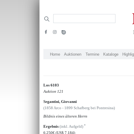
Home
Auktionen
Termine
Kataloge
Highli
Los 6103
Auktion 121
Segantini, Giovanni
(1858 Arco - 1899 Schafberg bei Pontresina)
Bildnis eines älteren Herrn
*
Ergebnis
(inkl. Aufgeld)
6.250€
(US$ 7,184)