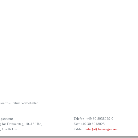
währ – Irrtum vorbehalten.
gszeiten:
Telefon: +49 30 8938029-0
 bis Donnerstag, 10–18 Uhr,
Fax: +49 30 8918025
g, 10–16 Uhr
E-Mail:
info (at) bassenge.com