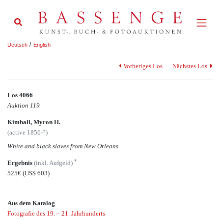
/
Deutsch
English
Vorheriges Los
Nächstes Los
Los 4066
Auktion 119
Kimball, Myron H.
(active 1856-?)
White and black slaves from New Orleans
*
Ergebnis
(inkl. Aufgeld)
525€
(US$ 603)
Aus dem Katalog
Fotografie des 19. – 21. Jahrhunderts