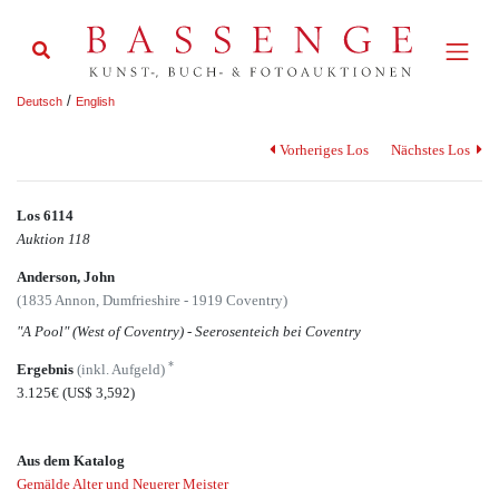
/
Deutsch
English
Vorheriges Los
Nächstes Los
Los 6114
Auktion 118
Anderson, John
(1835 Annon, Dumfrieshire - 1919 Coventry)
"A Pool" (West of Coventry) - Seerosenteich bei Coventry
*
Ergebnis
(inkl. Aufgeld)
3.125€
(US$ 3,592)
Aus dem Katalog
Gemälde Alter und Neuerer Meister