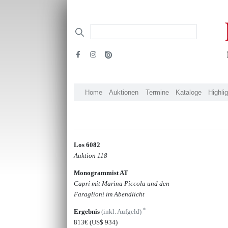
Home
Auktionen
Termine
Kataloge
Highli
Los 6082
Auktion 118
Monogrammist AT
Capri mit Marina Piccola und den
Faraglioni im Abendlicht
*
Ergebnis
(inkl. Aufgeld)
813€
(US$ 934)