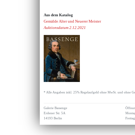
Aus dem Katalog
Gemälde Alter und Neuerer Meister
Auktionsdatum 2.12.2021
* Alle Angaben inkl. 25% Regelaufgeld ohne MwSt. und ohne Ge
Galerie Bassenge
Öffnun
Erdener Str. 5A
Montag
14193 Berlin
Freita