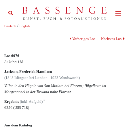
/
Deutsch
English
Vorheriges Los
Nächstes Los
Los 6076
Auktion 118
Jackson, Frederick Hamilton
(1848 Islington bei London - 1923 Wandsworth)
Villen in den Hügeln von San Miniato bei Florenz; Hügelkette im
Morgennebel in der Toskana nahe Florenz
*
Ergebnis
(inkl. Aufgeld)
625€
(US$ 718)
Aus dem Katalog