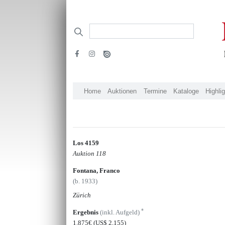
Home
Auktionen
Termine
Kataloge
Highli
Los 4159
Auktion 118
Fontana, Franco
(b. 1933)
Zürich
*
Ergebnis
(inkl. Aufgeld)
1.875€
(US$ 2,155)