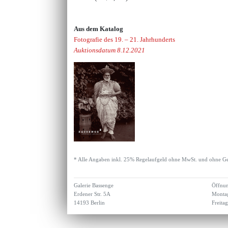
Aus dem Katalog
Fotografie des 19. – 21. Jahrhunderts
Auktionsdatum 8.12.2021
* Alle Angaben inkl. 25% Regelaufgeld ohne MwSt. und ohne Ge
Galerie Bassenge
Öffnun
Erdener Str. 5A
Montag
14193 Berlin
Freita