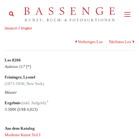
/
Deutsch
English
Vorheriges Los
Nächstes Los
Los 8266
Auktion 117
[*]
Feininger, Lyonel
(1871-1956, New York)
Häuser
*
Ergebnis
(inkl. Aufgeld)
3.500€
(US$ 4,023)
Aus dem Katalog
Moderne Kunst Teil I