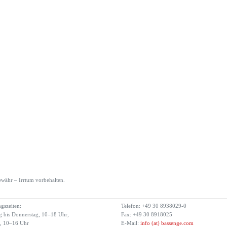
währ – Irrtum vorbehalten.
gszeiten:
Telefon: +49 30 8938029-0
 bis Donnerstag, 10–18 Uhr,
Fax: +49 30 8918025
g, 10–16 Uhr
E-Mail:
info (at) bassenge.com