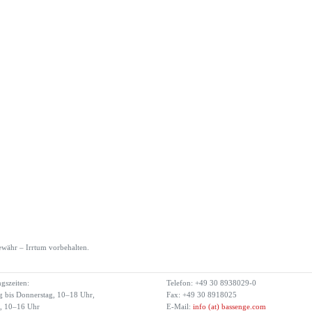
währ – Irrtum vorbehalten.
gszeiten:
Telefon: +49 30 8938029-0
 bis Donnerstag, 10–18 Uhr,
Fax: +49 30 8918025
g, 10–16 Uhr
E-Mail:
info (at) bassenge.com