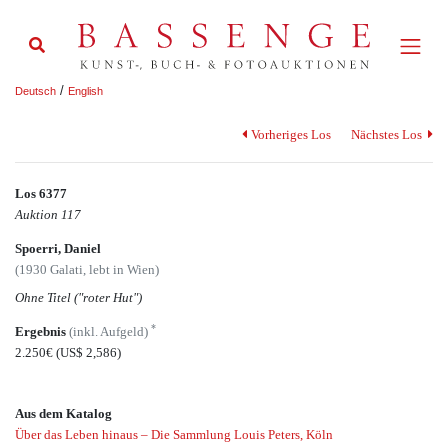
/
Deutsch
English
Vorheriges Los
Nächstes Los
Los 6377
Auktion 117
Spoerri, Daniel
(1930 Galati, lebt in Wien)
Ohne Titel ("roter Hut")
*
Ergebnis
(inkl. Aufgeld)
2.250€
(US$ 2,586)
Aus dem Katalog
Über das Leben hinaus – Die Sammlung Louis Peters, Köln