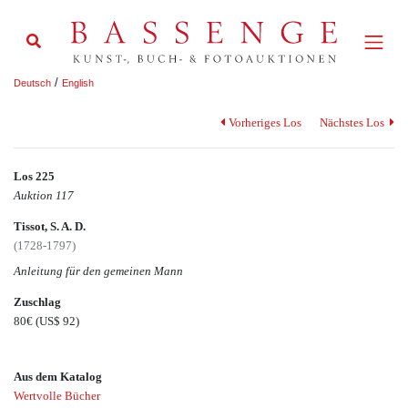
/
Deutsch
English
Vorheriges Los
Nächstes Los
Los 225
Auktion 117
Tissot, S. A. D.
(1728-1797)
Anleitung für den gemeinen Mann
Zuschlag
80€
(US$ 92)
Aus dem Katalog
Wertvolle Bücher