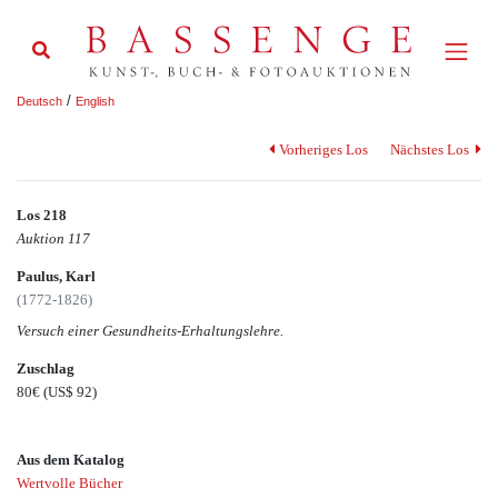
/
Deutsch
English
Vorheriges Los
Nächstes Los
Los 218
Auktion 117
Paulus, Karl
(1772-1826)
Versuch einer Gesundheits-Erhaltungslehre.
Zuschlag
80€
(US$ 92)
Aus dem Katalog
Wertvolle Bücher