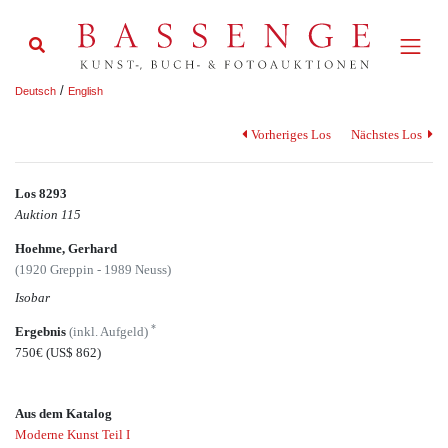
/
Deutsch
English
Vorheriges Los
Nächstes Los
Los 8293
Auktion 115
Hoehme, Gerhard
(1920 Greppin - 1989 Neuss)
Isobar
*
Ergebnis
(inkl. Aufgeld)
750€
(US$ 862)
Aus dem Katalog
Moderne Kunst Teil I