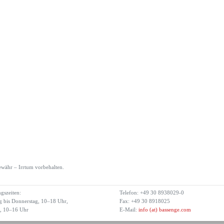
währ – Irrtum vorbehalten.
gszeiten:
Telefon: +49 30 8938029-0
 bis Donnerstag, 10–18 Uhr,
Fax: +49 30 8918025
g, 10–16 Uhr
E-Mail:
info (at) bassenge.com