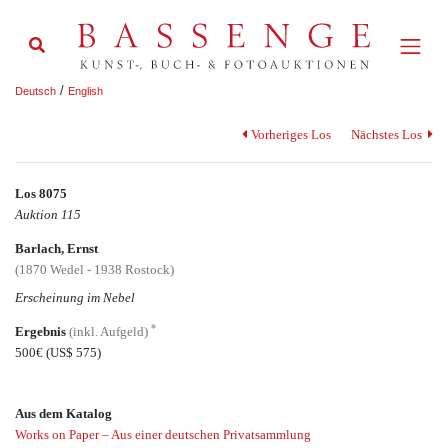
/
Deutsch
English
Vorheriges Los
Nächstes Los
Los 8075
Auktion 115
Barlach, Ernst
(1870 Wedel - 1938 Rostock)
Erscheinung im Nebel
*
Ergebnis
(inkl. Aufgeld)
500€
(US$ 575)
Aus dem Katalog
Works on Paper – Aus einer deutschen Privatsammlung