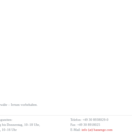
währ – Irrtum vorbehalten.
gszeiten:
Telefon: +49 30 8938029-0
 bis Donnerstag, 10–18 Uhr,
Fax: +49 30 8918025
g, 10–16 Uhr
E-Mail:
info (at) bassenge.com