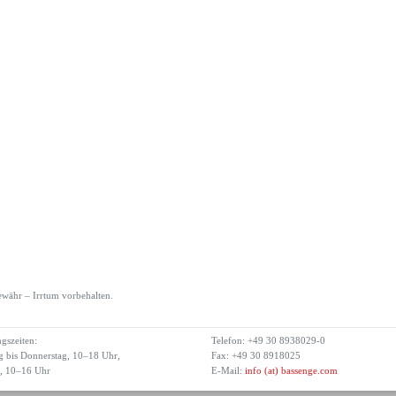
währ – Irrtum vorbehalten.
gszeiten:
Telefon: +49 30 8938029-0
 bis Donnerstag, 10–18 Uhr,
Fax: +49 30 8918025
g, 10–16 Uhr
E-Mail:
info (at) bassenge.com