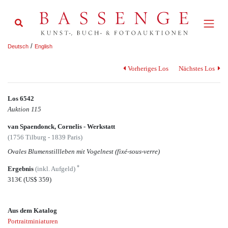
/
Deutsch
English
Vorheriges Los
Nächstes Los
Los 6542
Auktion 115
van Spaendonck, Cornelis - Werkstatt
(1756 Tilburg - 1839 Paris)
Ovales Blumenstillleben mit Vogelnest (fixé-sous-verre)
*
Ergebnis
(inkl. Aufgeld)
313€
(US$ 359)
Aus dem Katalog
Portraitminiaturen