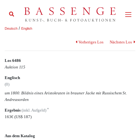
/
Deutsch
English
Vorheriges Los
Nächstes Los
Los 6486
Auktion 115
Englisch
(0)
um 1800. Bildnis eines Aristokraten in brauner Jacke mit Russischem St.
Andreasorden
*
Ergebnis
(inkl. Aufgeld)
163€
(US$ 187)
Aus dem Katalog