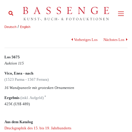
/
Deutsch
English
Vorheriges Los
Nächstes Los
Los 5675
Auktion 115
Vico, Enea - nach
(1523 Parma - 1567 Ferrara)
16 Wandpaneele mit grotesken Ornamenten
*
Ergebnis
(inkl. Aufgeld)
425€
(US$ 489)
Aus dem Katalog
Druckgraphik des 15. bis 19. Jahrhunderts