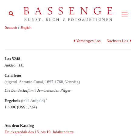
/
Deutsch
English
Vorheriges Los
Nächstes Los
Los 5248
Auktion 115
Canaletto
(eigentl. Antonio Canal, 1697-1768, Venedig)
Die Landschaft mit dem betenden Pilger
*
Ergebnis
(inkl. Aufgeld)
1.500€
(US$ 1,724)
Aus dem Katalog
Druckgraphik des 15. bis 19. Jahrhunderts