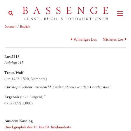
/
Deutsch
English
Vorheriges Los
Nächstes Los
Los 5218
Auktion 115
Traut, Wolf
(um 1486-1520, Nürnberg)
Christoph Scheurl mit dem hl. Christophorus vor dem Gnadenstuhl
*
Ergebnis
(inkl. Aufgeld)
875€
(US$ 1,006)
Aus dem Katalog
Druckgraphik des 15. bis 19. Jahrhunderts